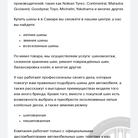
производителей, таких как Nokian Tyres, Continental, Matador,
Gislaved, Goodyear, Toyo, Michelin, Yokohama и многих других.
Купить шины в в Самаре вы сможете в нашем центре, у нас
вы найдете:
летние шины
зимние шины
всесезонные шины
По мимо товара, мы осуществляем услуги: шиномонтаж,
сезонное хранение шин, ремонт повреждённых шин,
балансировка колёс и многое другое.
У нас работают профессионалы своего дела, которые
помогут вам правильно подобрать шины для автомобиля, а
также расскажут о выгодных преимуществах модели того
или иного бренда. Кроме того, вместе с покупкой шин есть
возможность выбрать и приобрести эксклюзивные литые
колёсные диски, а также зимнюю резину:
шипованная
нешипованная
Компания работает только с официальными
дистрибьюторами автомобильных шин, поэтому у нас