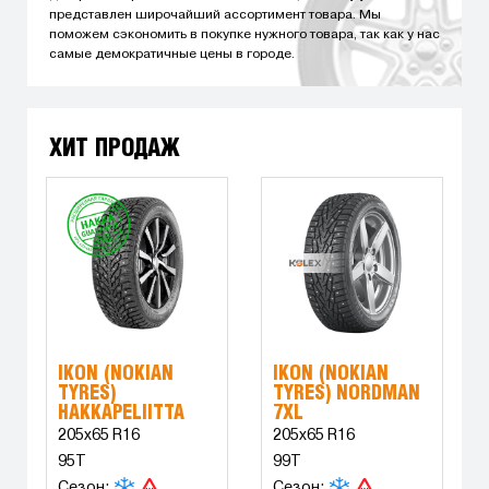
представлен широчайший ассортимент товара. Мы
поможем сэкономить в покупке нужного товара, так как у нас
самые демократичные цены в городе.
ХИТ ПРОДАЖ
IKON (NOKIAN
IKON (NOKIAN
TYRES)
TYRES) NORDMAN
HAKKAPELIITTA
7XL
9XL
205x65 R16
205x65 R16
95T
99T
Сезон:
Сезон: