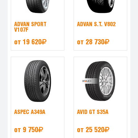
ADVAN SPORT
ADVAN S.T. V802
V107F
от 19 620
от 28 730
ASPEC A349A
AVID GT S35A
от 9 750
от 25 520