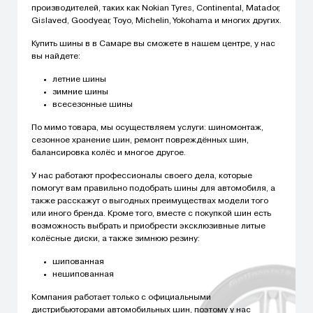
производителей, таких как Nokian Tyres, Continental, Matador,
Gislaved, Goodyear, Toyo, Michelin, Yokohama и многих других.
Купить шины в в Самаре вы сможете в нашем центре, у нас
вы найдете:
летние шины
зимние шины
всесезонные шины
По мимо товара, мы осуществляем услуги: шиномонтаж,
сезонное хранение шин, ремонт повреждённых шин,
балансировка колёс и многое другое.
У нас работают профессионалы своего дела, которые
помогут вам правильно подобрать шины для автомобиля, а
также расскажут о выгодных преимуществах модели того
или иного бренда. Кроме того, вместе с покупкой шин есть
возможность выбрать и приобрести эксклюзивные литые
колёсные диски, а также зимнюю резину:
шипованная
нешипованная
Компания работает только с официальными
дистрибьюторами автомобильных шин, поэтому у нас