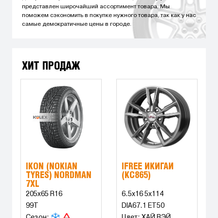
представлен широчайший ассортимент товара. Мы
поможем сэкономить в покупке нужного товара, так как у нас
самые демократичные цены в городе.
ХИТ ПРОДАЖ
IKON (NOKIAN
IFREE ИКИГАЙ
TYRES) NORDMAN
(КС865)
7XL
205x65 R16
6.5x16 5x114
99T
DIA67.1 ET50
Сезон:
Цвет: ХАЙ ВЭЙ