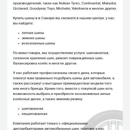
производителей, таких как Nokian Tyres, Continental, Matador,
Gislaved, Goodyear, Toyo, Michelin, Yokohama и многих других.
Купить шины в в Самаре вы сможете в нашем центре, у нас
вы найдете:
летние шины
зимние шины
всесезонные шины
По мимо товара, мы осуществляем услуги: шиномонтаж,
сезонное хранение шин, ремонт повреждённых шин,
балансировка колёс и многое другое.
У нас работают профессионалы своего дела, которые
помогут вам правильно подобрать шины для автомобиля, а
также расскажут о выгодных преимуществах модели того
или иного бренда. Кроме того, вместе с покупкой шин есть
возможность выбрать и приобрести эксклюзивные литые
колёсные диски, а также зимнюю резину:
шипованная
нешипованная
Компания работает только с официальными
дистрибьюторами автомобильных шин, поэтому у нас