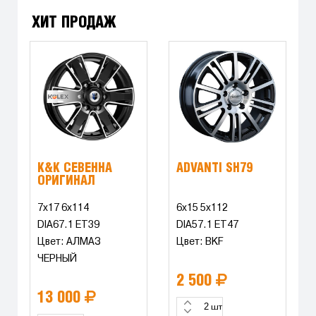
ХИТ ПРОДАЖ
K&K СЕВЕННА
ADVANTI SH79
ОРИГИНАЛ
7x17 6x114
6x15 5x112
DIA67.1 ET39
DIA57.1 ET47
Цвет: АЛМАЗ
Цвет: BKF
ЧЕРНЫЙ
2 500
13 000
шт