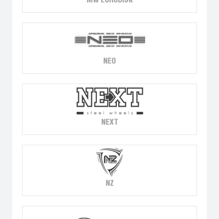
MW EURODISK
NEO
NEXT
NZ