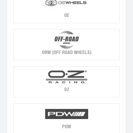
OE
ORW (OFF ROAD WHEELS)
OZ
PDW