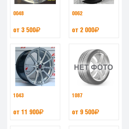
0048
0062
от 3 500
от 2 000
1043
1087
от 11 900
от 9 500