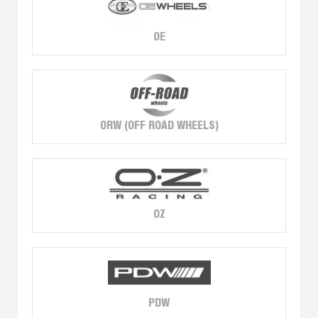
OE
ORW (OFF ROAD WHEELS)
OZ
PDW