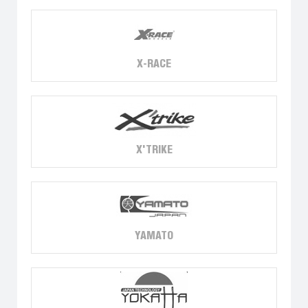
X-RACE
X'TRIKE
YAMATO