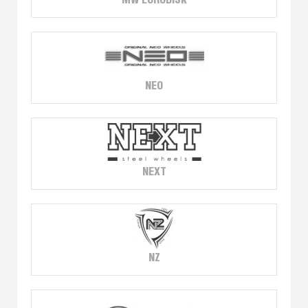
MW EURODISK
NEO
NEXT
NZ