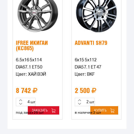
IFREE ИКИГАЙ
ADVANTI SH79
(КС865)
6.5x16 5x114
6x15 5x112
DIA67.1 ET50
DIA57.1 ET47
Цвет: ХАЙ ВЭЙ
Цвет: BKF
8 742
2 500
шт
шт
ЗАКАЗАТЬ
КУПИТЬ
под заказ 28 шт
в наличии 2 шт