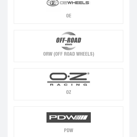
OE
ORW (OFF ROAD WHEELS)
OZ
PDW