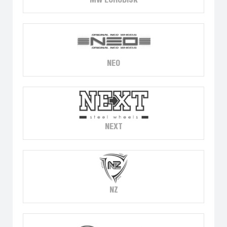
MW EURODISK
NEO
NEXT
NZ