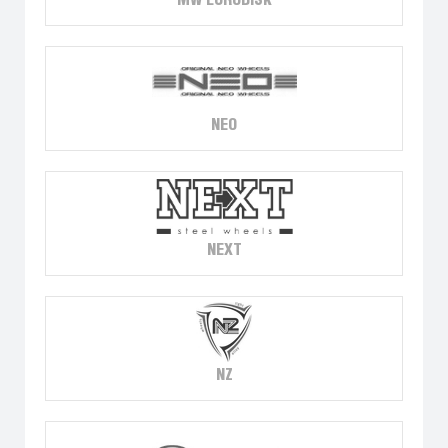
MW EURODISK
NEO
NEXT
NZ