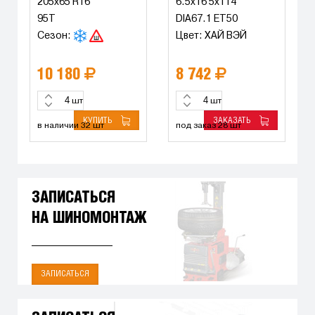
9XL
205x65 R16
6.5x16 5x114
95T
DIA67.1 ET50
Сезон:
Цвет: ХАЙ ВЭЙ
10 180
8 742
шт
шт
КУПИТЬ
ЗАКАЗАТЬ
в наличии 32 шт
под заказ 28 шт
ЗАПИСАТЬСЯ
НА ШИНОМОНТАЖ
ЗАПИСАТЬСЯ