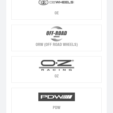
OE
ORW (OFF ROAD WHEELS)
OZ
PDW