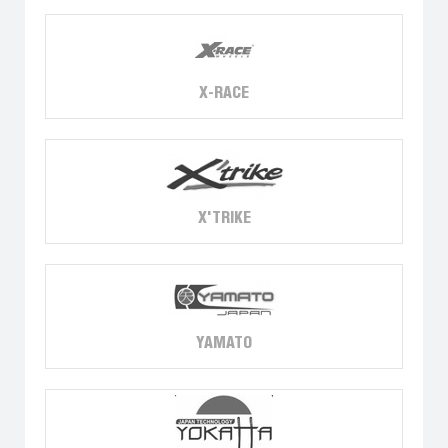
X-RACE
X'TRIKE
YAMATO