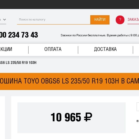
НАЙТИ
ЗАКАЗ
а
00 234 73 43
Звонки по России бесплатные. Время работы с 9:00 д
АКЦИИ
ОПЛАТА
ДОСТАВКА
6 LS 235/50 R19 103H
ОШИНА TOYO OBGS6 LS 235/50 R19 103H В СА
10 965
в