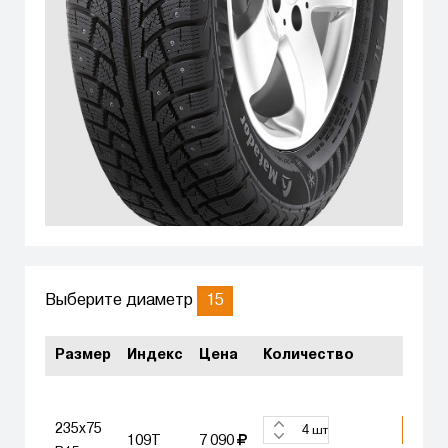
15
Выберите диаметр
Размер
Индекс
Цена
Количество
235x75
КУПИ
шт
109T
7 090