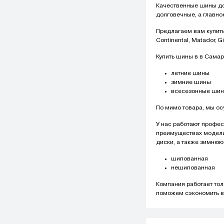
Качественные шины до
долговечные, а главно
Предлагаем вам купить
Continental, Matador, G
Купить шины в в Самар
летние шины
зимние шины
всесезонные ши
По мимо товара, мы ос
У нас работают профес
преимуществах модели 
диски, а также зимнюю
шипованная
нешипованная
Компания работает то
поможем сэкономить в 