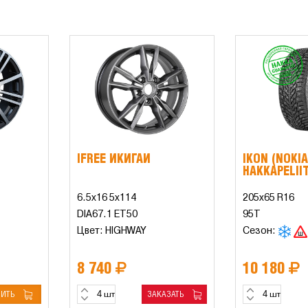
IFREE ИКИГАЙ
IKON (NOKIA
HAKKAPELII
6.5x16 5x114
205x65 R16
DIA67.1 ET50
95T
Цвет: HIGHWAY
Сезон:
8 740
10 180
ПИТЬ
ЗАКАЗАТЬ
шт
шт