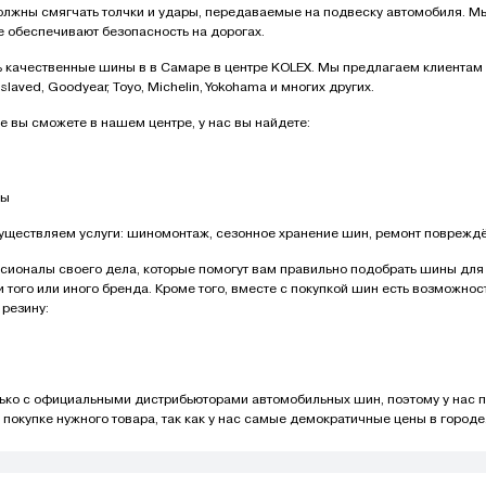
лжны смягчать толчки и удары, передаваемые на подвеску автомобиля. Мы
е обеспечивают безопасность на дорогах.
 качественные шины в в Самаре в центре KOLEX. Мы предлагаем клиентам м
islaved, Goodyear, Toyo, Michelin, Yokohama и многих других.
е вы сможете в нашем центре, у нас вы найдете:
ны
уществляем услуги: шиномонтаж, сезонное хранение шин, ремонт повреждё
сионалы своего дела, которые помогут вам правильно подобрать шины для 
того или иного бренда. Кроме того, вместе с покупкой шин есть возможно
 резину:
лько с официальными дистрибьюторами автомобильных шин, поэтому у нас
покупке нужного товара, так как у нас самые демократичные цены в городе