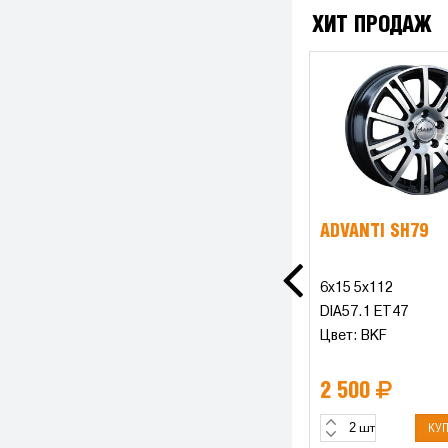
ХИТ ПРОДАЖ
ADVANTI SH79
6x15 5x112
DIA57.1 ET47
Цвет: BKF
2 500
КУ
шт