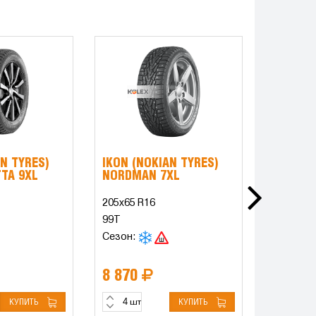
N TYRES)
IKON (NOKIAN TYRES)
K&K СЕ
TTA 9XL
NORDMAN 7XL
ОРИГИН
205x65 R16
7x17 6x1
99T
DIA67.1 
Сезон:
Цвет: А
8 870
13 00
КУПИТЬ
КУПИТЬ
шт
шт