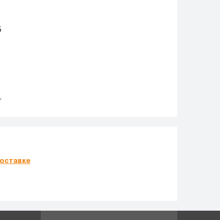
5
т
оставке