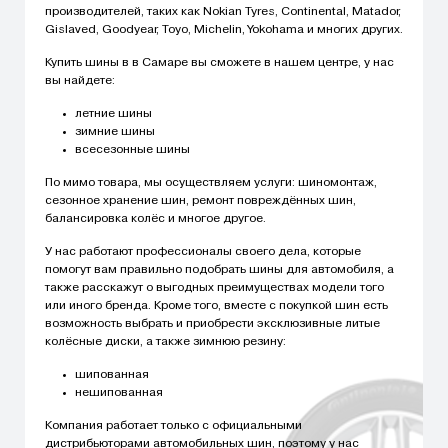
производителей, таких как Nokian Tyres, Continental, Matador,
Gislaved, Goodyear, Toyo, Michelin, Yokohama и многих других.
Купить шины в в Самаре вы сможете в нашем центре, у нас
вы найдете:
летние шины
зимние шины
всесезонные шины
По мимо товара, мы осуществляем услуги: шиномонтаж,
сезонное хранение шин, ремонт повреждённых шин,
балансировка колёс и многое другое.
У нас работают профессионалы своего дела, которые
помогут вам правильно подобрать шины для автомобиля, а
также расскажут о выгодных преимуществах модели того
или иного бренда. Кроме того, вместе с покупкой шин есть
возможность выбрать и приобрести эксклюзивные литые
колёсные диски, а также зимнюю резину:
шипованная
нешипованная
Компания работает только с официальными
дистрибьюторами автомобильных шин, поэтому у нас