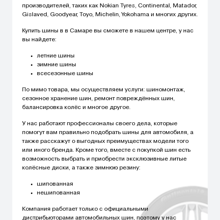
производителей, таких как Nokian Tyres, Continental, Matador,
Gislaved, Goodyear, Toyo, Michelin, Yokohama и многих других.
Купить шины в в Самаре вы сможете в нашем центре, у нас
вы найдете:
летние шины
зимние шины
всесезонные шины
По мимо товара, мы осуществляем услуги: шиномонтаж,
сезонное хранение шин, ремонт повреждённых шин,
балансировка колёс и многое другое.
У нас работают профессионалы своего дела, которые
помогут вам правильно подобрать шины для автомобиля, а
также расскажут о выгодных преимуществах модели того
или иного бренда. Кроме того, вместе с покупкой шин есть
возможность выбрать и приобрести эксклюзивные литые
колёсные диски, а также зимнюю резину:
шипованная
нешипованная
Компания работает только с официальными
дистрибьюторами автомобильных шин, поэтому у нас