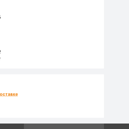
5
2
т
оставке