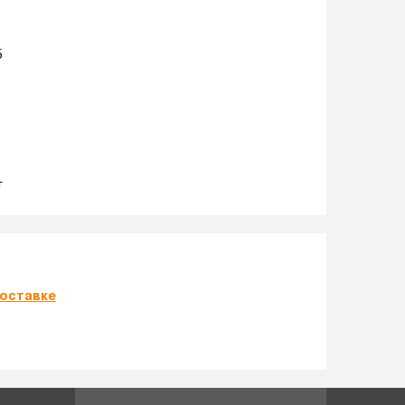
5
т
оставке