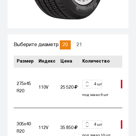
20
21
Выберите диаметр
Размер
Индекс
Цена
Количество
275x45
ЗАКА
шт
110V
25 520
R20
под заказ 6 шт
305x40
ЗАКА
шт
112V
35 850
R20
под заказ 10 шт