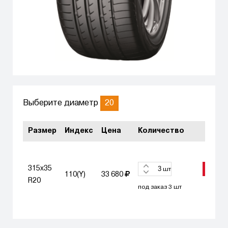
20
Выберите диаметр
Размер
Индекс
Цена
Количество
315x35
ЗАКА
шт
110(Y)
33 680
R20
под заказ 3 шт