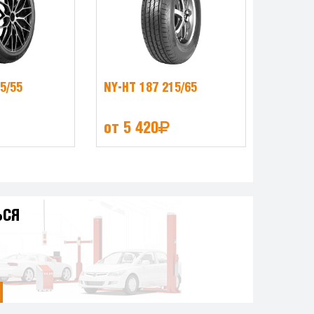
5/55
NY-HT 187 215/65
от 5 420
ЬСЯ