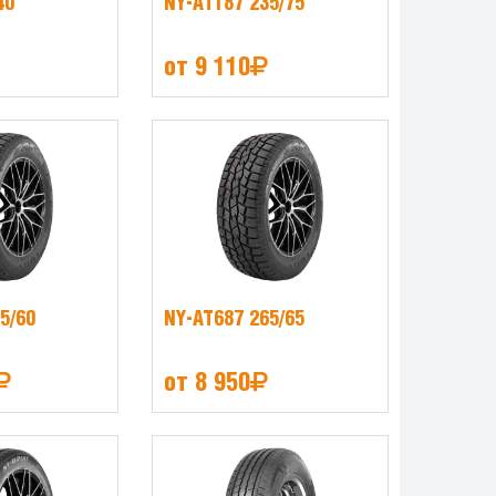
40
NY-AT187 235/75
от 9 110
5/60
NY-AT687 265/65
от 8 950