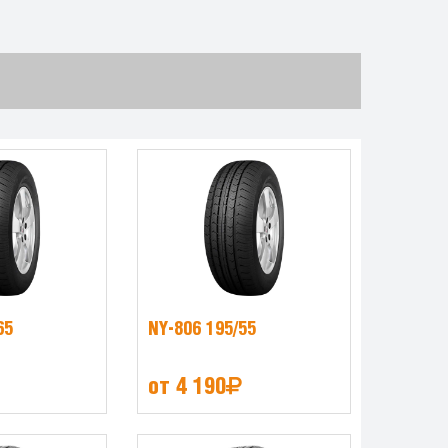
65
NY-806 195/55
от 4 190