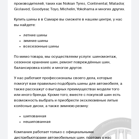
производителей, таких как Nokian Tyres, Continental, Matador,
Gislaved, Goodyear, Toyo, Michelin, Yokohama и многих других.
Купить шины в в Самаре вы сможете в нашем центре, у нас
вы найдете:
летние шины
зимние шины
всесезонные шины
По мимо товара, мы осуществляем услуги: шиномонтаж,
сезонное хранение шин, ремонт повреждённых шин,
балансировка колёс и многое другое.
У нас работают профессионалы своего дела, которые
помогут вам правильно подобрать шины для автомобиля, а
также расскажут о выгодных преимуществах модели того
или иного бренда. Кроме того, вместе с покупкой шин есть
возможность выбрать и приобрести эксклюзивные литые
колёсные диски, а также зимнюю резину:
шипованная
нешипованная
Компания работает только с официальными
дистрибьюторами автомобильных шин, поэтому у нас