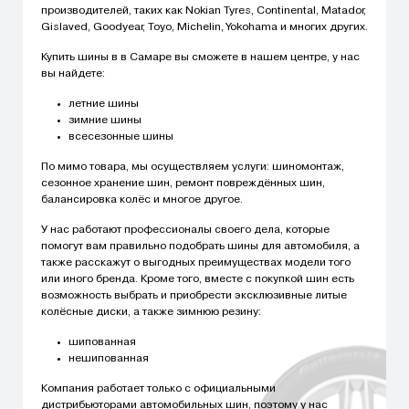
производителей, таких как Nokian Tyres, Continental, Matador,
Gislaved, Goodyear, Toyo, Michelin, Yokohama и многих других.
Купить шины в в Самаре вы сможете в нашем центре, у нас
вы найдете:
летние шины
зимние шины
всесезонные шины
По мимо товара, мы осуществляем услуги: шиномонтаж,
сезонное хранение шин, ремонт повреждённых шин,
балансировка колёс и многое другое.
У нас работают профессионалы своего дела, которые
помогут вам правильно подобрать шины для автомобиля, а
также расскажут о выгодных преимуществах модели того
или иного бренда. Кроме того, вместе с покупкой шин есть
возможность выбрать и приобрести эксклюзивные литые
колёсные диски, а также зимнюю резину:
шипованная
нешипованная
Компания работает только с официальными
дистрибьюторами автомобильных шин, поэтому у нас