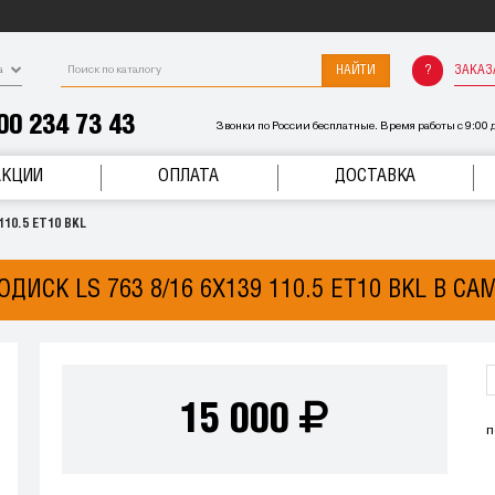
НАЙТИ
ЗАКАЗ
а
00 234 73 43
Звонки по России бесплатные. Время работы с 9:00 д
АКЦИИ
ОПЛАТА
ДОСТАВКА
110.5 ET10 BKL
ОДИСК LS 763 8/16 6X139 110.5 ET10 BKL В СА
15 000
п