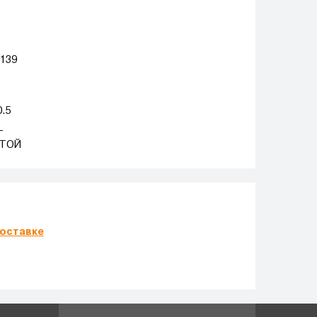
 139
0.5
L
ТОЙ
оставке