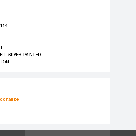
 114
5
.1
GHT_SILVER_PAINTED
ТОЙ
оставке