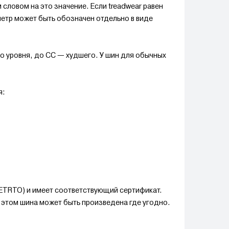
словом на это значение. Если treadwear равен
аметр может быть обозначен отдельно в виде
о уровня, до CC — худшего. У шин для обычных
я:
(ETRTO) и имеет соответствующий сертификат.
и этом шина может быть произведена где угодно.