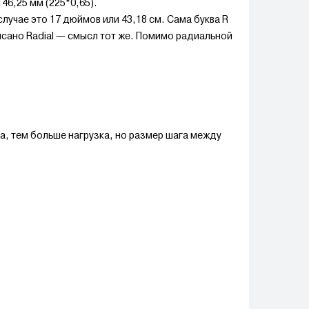
46,25 мм (225*0,65).
лучае это 17 дюймов или 43,18 см. Сама буква R
исано Radial — смысл тот же. Помимо радиальной
а, тем больше нагрузка, но размер шага между