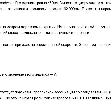
adwear. Его единица равна 480 км. Умножьте цифру рядом с этим 
игоне такая шина износилась, проехав 192 000 км. Также этот пар
ны на мокром дорожном покрытии. Имеет значения от AA — лучшег
ысший класс предназначен для спортивных и гоночных.
 нагрев при езде на определенной скорости. Здесь три значени
сего значение этого индекса — A.
тветствует правилам Европейской ассоциации по стандартам шин 
а — но это не играет роли, так как требования ETRTO единые. Пр