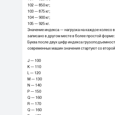
102 — 850 кг;
103 — 875 кг;
104 — 900 кг;
105 — 925 кг.
Значение индекса — нагрузка на каждое колесо 
записано в другом месте в более простой форме: 
Буква после двух цифр индекса грузоподъемност
современных машин значения стартуют со второй
J — 100
K — 110
L — 120
M — 130
N — 140
P — 150
Q — 160
R — 170
Q — 160