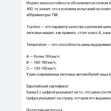
Индекс износостойкости обозначается словом tre
400, то значит, что в условиях испытаний на пол
аббревиатуры TWI.
Traction — это параметр качества сцепления ши
легковых машин, как правило, стоит класс A, а в
Temperature — это способность шины выдерживать
A — более 184 км/ч;
B — 160-180 км/ч;
C — 130-160 км/ч.
У шин современных легковых автомобилей чаще в
Европейский сертификат
Буква E c цифрой указывает на то, что шина соо
Цифра указывает на страну, которая его выдавал
Подходящая погода