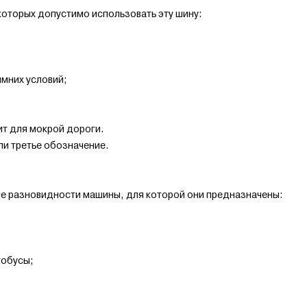
которых допустимо использовать эту шину:
имних условий;
ит для мокрой дороги.
ли третье обозначение.
ие разновидности машины, для которой они предназначены:
тобусы;