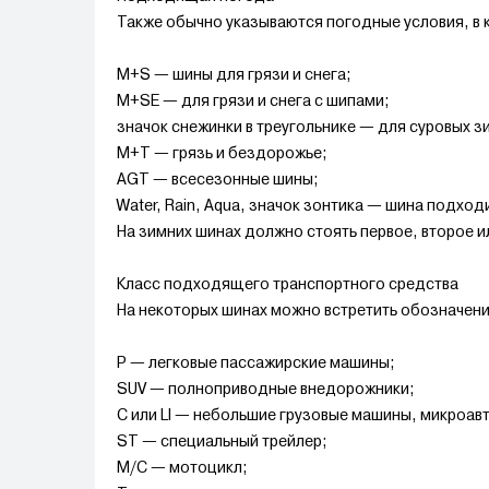
Также обычно указываются погодные условия, в 
M+S — шины для грязи и снега;
M+SE — для грязи и снега с шипами;
значок снежинки в треугольнике — для суровых з
M+T — грязь и бездорожье;
AGT — всесезонные шины;
Water, Rain, Aqua, значок зонтика — шина подход
На зимних шинах должно стоять первое, второе и
Класс подходящего транспортного средства
На некоторых шинах можно встретить обозначен
P — легковые пассажирские машины;
SUV — полноприводные внедорожники;
C или LI — небольшие грузовые машины, микроав
ST — специальный трейлер;
M/C — мотоцикл;