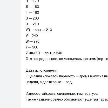
R — 170
S — 180
T — 190
U — 200
H — 210
VR — свыше 210
V— 240
W — 270
Y — 300
Z или ZR — свыше 240.
Это не предельное, но максимальное «комфортное
Дата изготовления
Еще один ключевой параметр — время выпуска ши
неделя, а две вторые — год.
Износостойкость, сцепление, температура
Также на шине обычно обозначают еще три парам