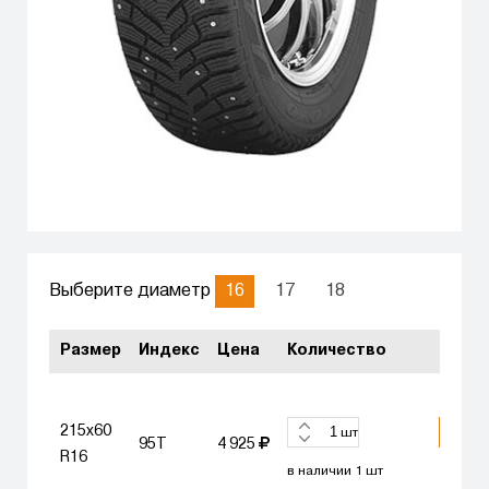
16
17
18
Выберите диаметр
Размер
Индекс
Цена
Количество
215x60
КУПИ
шт
95T
4 925
R16
в наличии 1 шт