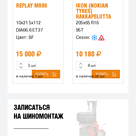
REPLAY MR86
IKON (NOKIAN
TYRES)
HAKKAPELIITTA
9XL
10x21 5x112
205x65 R16
DIA66.6 ET37
95T
Цвет: SF
Сезон:
15 000
10 180
шт
шт
КУПИТЬ
КУПИТЬ
в наличии 1 шт
в наличии 32 шт
ЗАПИСАТЬСЯ
НА ШИНОМОНТАЖ