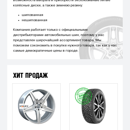
возможность выбрать и приобрести эксклюзивные литые
колёсные диски, а также зимнюю резину:
шипованная
нешипованная
Компания работает только с официальными
дистрибьюторами автомобильных шин, поэтому у нас
представлен широчайший ассортимент товара. Мы
поможем сэкономить в покупке нужного товара, так как у нас
самые демократичные цены в городе.
ХИТ ПРОДАЖ