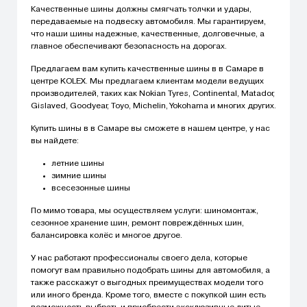
Качественные шины должны смягчать толчки и удары,
передаваемые на подвеску автомобиля. Мы гарантируем,
что наши шины надежные, качественные, долговечные, а
главное обеспечивают безопасность на дорогах.
Предлагаем вам купить качественные шины в в Самаре в
центре KOLEX. Мы предлагаем клиентам модели ведущих
производителей, таких как Nokian Tyres, Continental, Matador,
Gislaved, Goodyear, Toyo, Michelin, Yokohama и многих других.
Купить шины в в Самаре вы сможете в нашем центре, у нас
вы найдете:
летние шины
зимние шины
всесезонные шины
По мимо товара, мы осуществляем услуги: шиномонтаж,
сезонное хранение шин, ремонт повреждённых шин,
балансировка колёс и многое другое.
У нас работают профессионалы своего дела, которые
помогут вам правильно подобрать шины для автомобиля, а
также расскажут о выгодных преимуществах модели того
или иного бренда. Кроме того, вместе с покупкой шин есть