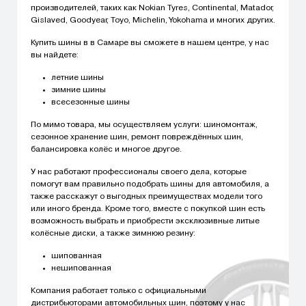
производителей, таких как Nokian Tyres, Continental, Matador,
Gislaved, Goodyear, Toyo, Michelin, Yokohama и многих других.
Купить шины в в Самаре вы сможете в нашем центре, у нас
вы найдете:
летние шины
зимние шины
всесезонные шины
По мимо товара, мы осуществляем услуги: шиномонтаж,
сезонное хранение шин, ремонт повреждённых шин,
балансировка колёс и многое другое.
У нас работают профессионалы своего дела, которые
помогут вам правильно подобрать шины для автомобиля, а
также расскажут о выгодных преимуществах модели того
или иного бренда. Кроме того, вместе с покупкой шин есть
возможность выбрать и приобрести эксклюзивные литые
колёсные диски, а также зимнюю резину:
шипованная
нешипованная
Компания работает только с официальными
дистрибьюторами автомобильных шин, поэтому у нас