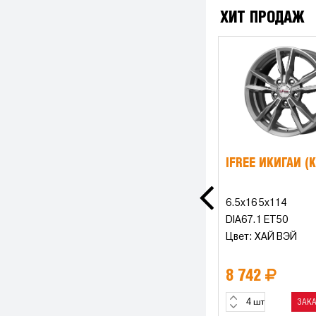
ХИТ ПРОДАЖ
IFREE ИКИГАЙ (
6.5x16 5x114
DIA67.1 ET50
Цвет: ХАЙ ВЭЙ
8 742
ЗАК
шт