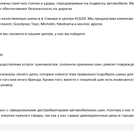
лжны смягчать толчки и удары, передаваемые на подвеску автомобиля. Мы
е обеспечивают безопасность на дорогах.
 качественные шины в в Самаре в центре KOLEX. Мы предлагаем клиентам м
islaved, Goodyear, Toyo, Michelin, Yokohama и многих других.
е вы сможете в нашем центре, у нас вы найдете:
ны
уществляем услуги: шиномонтаж, сезонное хранение шин, ремонт повреждё
сионалы своего дела, которые помогут вам правильно подобрать шины для 
того или иного бренда. Кроме того, вместе с покупкой шин есть возможно
 резину:
лько с официальными дистрибьюторами автомобильных шин, поэтому у нас
покупке нужного товара, так как у нас самые демократичные цены в городе