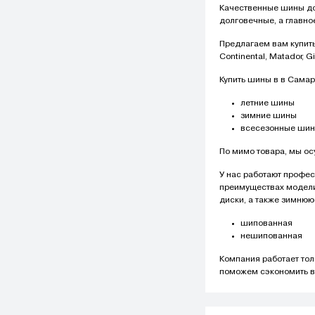
Качественные шины до
долговечные, а главно
Предлагаем вам купить
Continental, Matador, G
Купить шины в в Самар
летние шины
зимние шины
всесезонные ши
По мимо товара, мы ос
У нас работают профес
преимуществах модели 
диски, а также зимнюю
шипованная
нешипованная
Компания работает то
поможем сэкономить в 