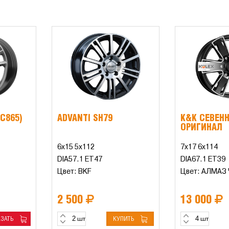
КС865)
ADVANTI SH79
K&K СЕВЕН
ОРИГИНАЛ
6x15 5x112
7x17 6x114
DIA57.1 ET47
DIA67.1 ET39
Цвет: BKF
Цвет: АЛМАЗ
2 500
13 000
АЗАТЬ
КУПИТЬ
шт
шт