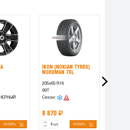
НА
IKON (NOKIAN TYRES)
IFREE И
NORDMAN 7XL
205x65 R16
6.5x16 5
99T
DIA67.1 
 ЧЕРНЫЙ
Сезон:
Цвет: HI
8 870
8 740
КУПИТЬ
КУПИТЬ
шт
шт