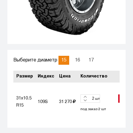
15
16
17
Выберите диаметр
Размер
Индекс
Цена
Количество
31x10.5
ЗАКА
шт
109S
31 270
R15
под заказ 2 шт