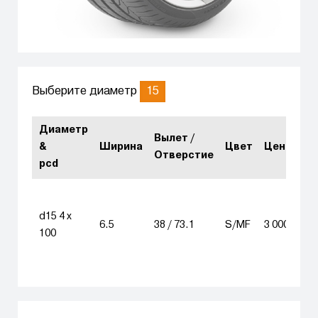
15
Выберите диаметр
Диаметр
Вылет /
&
Ширина
Цвет
Цена
К
Отверстие
pcd
d15 4 x
6.5
38 / 73.1
S/MF
3 000
100
в