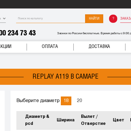
НАЙТИ
ЗАКАЗ
а
00 234 73 43
Звонки по России бесплатные. Время работы с 9:00 д
АКЦИИ
ОПЛАТА
ДОСТАВКА
REPLAY A119 В САМАРЕ
18
20
Выберите диаметр
Диаметр &
Вылет /
Ширина
Цвет
pcd
Отверстие