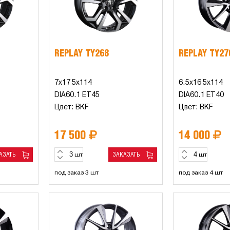
REPLAY TY268
REPLAY TY27
7x17 5x114
6.5x16 5x114
DIA60.1 ET45
DIA60.1 ET40
Цвет: BKF
Цвет: BKF
17 500
14 000
АЗАТЬ
ЗАКАЗАТЬ
шт
шт
под заказ 3 шт
под заказ 4 шт