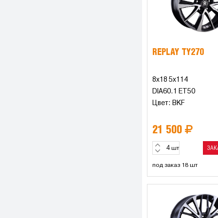
REPLAY TY270
8x18 5x114
DIA60.1 ET50
Цвет: BKF
21 500
ЗАК
шт
под заказ 18 шт