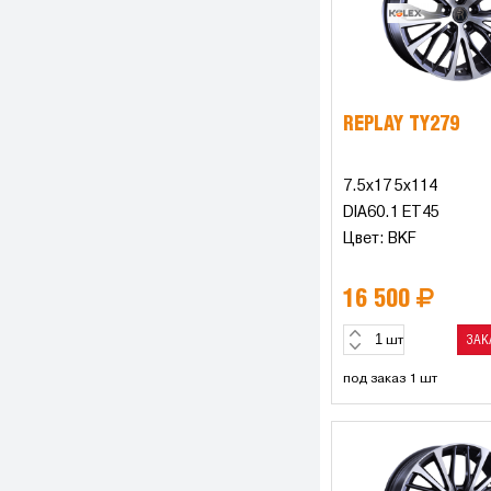
REPLAY TY279
7.5x17 5x114
DIA60.1 ET45
Цвет: BKF
16 500
ЗАК
шт
под заказ 1 шт