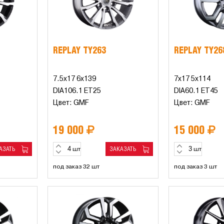
REPLAY TY263
REPLAY TY26
7.5x17 6x139
7x17 5x114
DIA106.1 ET25
DIA60.1 ET45
Цвет: GMF
Цвет: GMF
19 000
15 000
АЗАТЬ
ЗАКАЗАТЬ
шт
шт
под заказ 32 шт
под заказ 3 шт