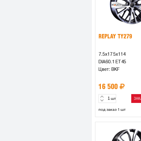
REPLAY TY279
7.5x17 5x114
DIA60.1 ET45
Цвет: BKF
16 500
ЗАК
шт
под заказ 1 шт