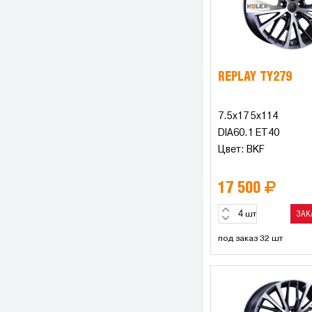
REPLAY TY279
7.5x17 5x114
DIA60.1 ET40
Цвет: BKF
17 500
ЗАК
шт
под заказ 32 шт