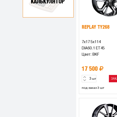
КАЛЬКУЛЯТОР
REPLAY TY268
7x17 5x114
DIA60.1 ET45
Цвет: BKF
17 500
ЗАК
шт
под заказ 3 шт