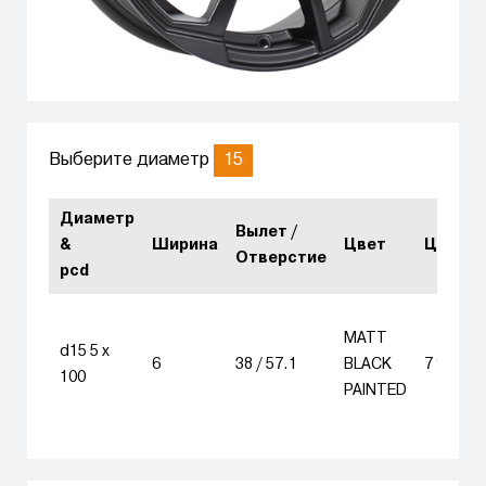
15
Выберите диаметр
Диаметр
Вылет /
&
Ширина
Цвет
Цена
Отверстие
pcd
MATT
d15 5 x
6
38 / 57.1
BLACK
7 940
100
PAINTED