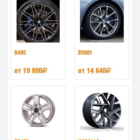
B495
B5601
от 19 800
от 14 640