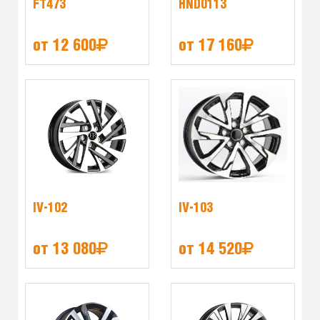
FT473
HND0113
от 12 600
от 17 160
IV-102
IV-103
от 13 080
от 14 520