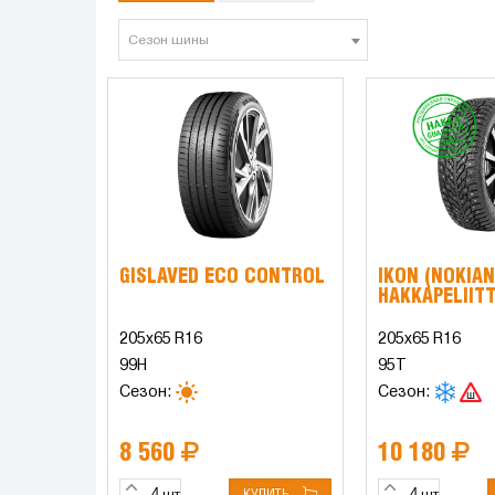
Сезон шины
GISLAVED ECO CONTROL
IKON (NOKIAN
HAKKAPELIITT
205x65 R16
205x65 R16
99H
95T
Сезон:
Сезон:
8 560
10 180
КУПИТЬ