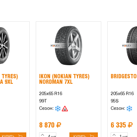
 TYRES)
IKON (NOKIAN TYRES)
BRIDGESTO
A 9XL
NORDMAN 7XL
205x65 R16
205x65 R16
99T
95S
Сезон:
Сезон:
8 870
6 335
КУПИТЬ
КУПИТЬ