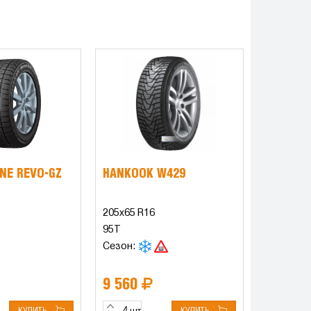
NE REVO-GZ
HANKOOK W429
205x65 R16
95T
Сезон:
9 560
КУПИТЬ
КУПИТЬ