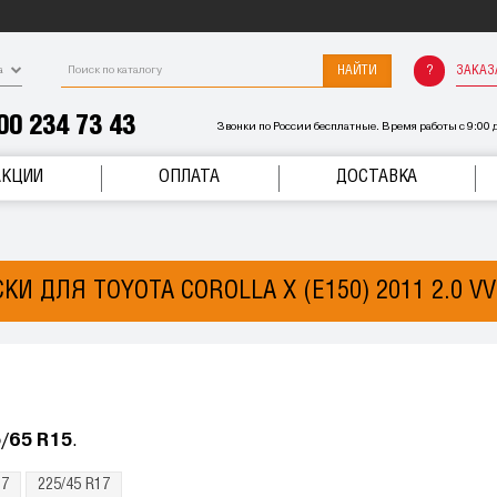
НАЙТИ
ЗАКАЗ
а
00 234 73 43
Звонки по России бесплатные. Время работы с 9:00 д
АКЦИИ
ОПЛАТА
ДОСТАВКА
И ДЛЯ TOYOTA COROLLA X (E150) 2011 2.0 VV
/65 R15
.
17
225/45 R17