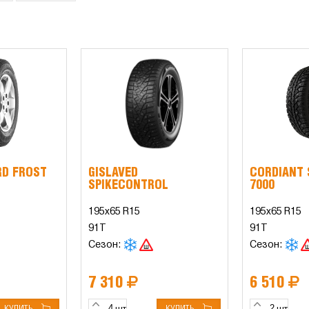
RD FROST
GISLAVED
CORDIANT
SPIKECONTROL
7000
195x65 R15
195x65 R15
91T
91T
Сезон:
Сезон:
7 310
6 510
КУПИТЬ
КУПИТЬ