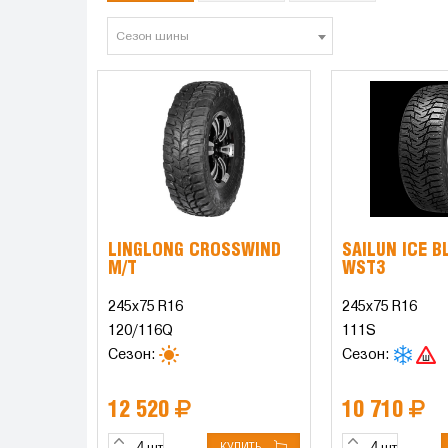
Сезон шины
LINGLONG CROSSWIND
SAILUN ICE B
M/T
WST3
245x75 R16
245x75 R16
120/116Q
111S
Сезон:
Сезон:
12 520
10 710
КУПИТЬ