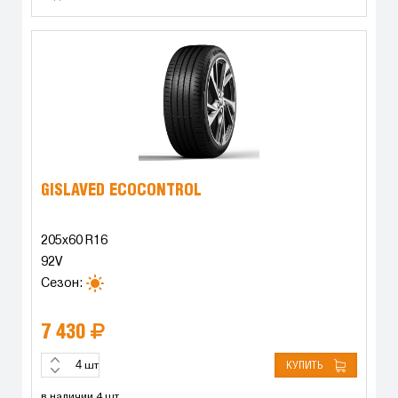
GISLAVED ECOCONTROL
205x60 R16
92V
Сезон:
7 430
КУПИТЬ
шт
в наличии 4 шт