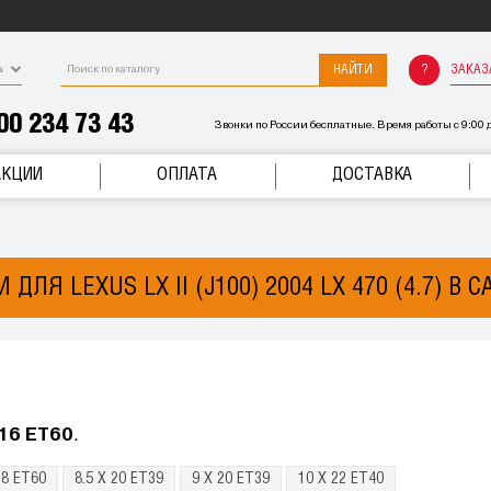
НАЙТИ
ЗАКАЗ
а
00 234 73 43
Звонки по России бесплатные. Время работы с 9:00 д
АКЦИИ
ОПЛАТА
ДОСТАВКА
 ДЛЯ LEXUS LX II (J100) 2004 LX 470 (4.7) В 
 16 ET60
.
18 ET60
8.5 X 20 ET39
9 X 20 ET39
10 X 22 ET40