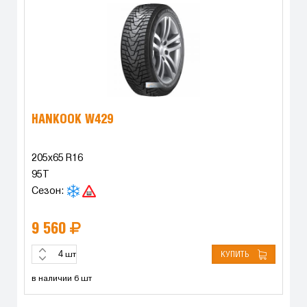
HANKOOK W429
205x65 R16
95T
Сезон:
9 560
КУПИТЬ
шт
в наличии 6 шт