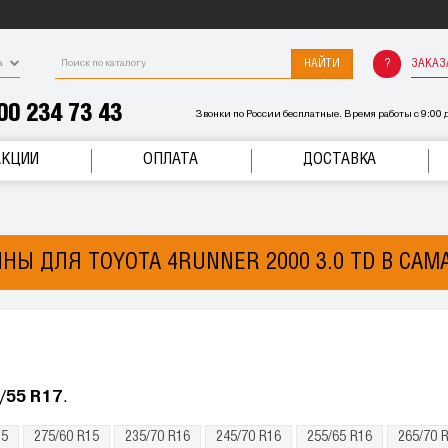
НАЙТИ
ЗАКАЗ
а
00 234 73 43
Звонки по России бесплатные. Время работы с 9:00 д
АКЦИИ
ОПЛАТА
ДОСТАВКА
НЫ ДЛЯ TOYOTA 4RUNNER 2000 3.0 TD В САМ
/55 R17
.
15
275/60 R15
235/70 R16
245/70 R16
255/65 R16
265/70 